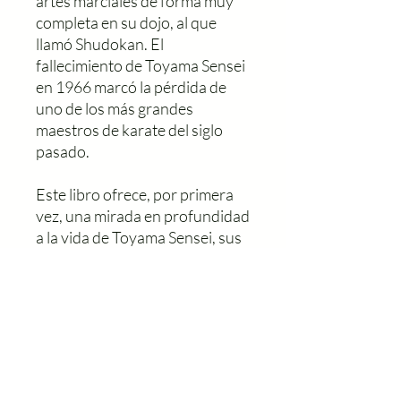
artes marciales de forma muy
completa en su dojo, al que
llamó Shudokan. El
fallecimiento de Toyama Sensei
en 1966 marcó la pérdida de
uno de los más grandes
maestros de karate del siglo
pasado.
Este libro ofrece, por primera
vez, una mirada en profundidad
a la vida de Toyama Sensei, sus
enseñanzas y la posterior
influencia increíble, completa y
en gran parte desconocida de él
y sus estudiantes en el
desarrollo mundial del
Karatedo.