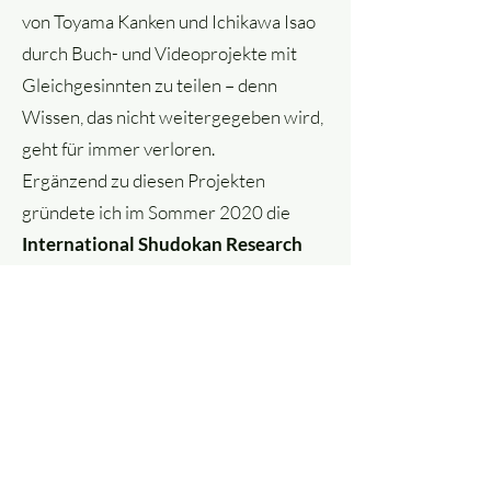
von Toyama Kanken und Ichikawa Isao
durch Buch- und Videoprojekte mit
Gleichgesinnten zu teilen – denn
Wissen, das nicht weitergegeben wird,
geht für immer verloren.
Ergänzend zu diesen Projekten
gründete ich im Sommer 2020 die
International Shudokan Research
Society
. Diese Forschungsgesellschaft
versteht sich als Plattform für
Menschen mit Interesse am Shudokan-
Karate.
Was mir bei all dem besonders am
Herzen liegt
, ist die Bewahrung der
Geschichte und der Philosophie des