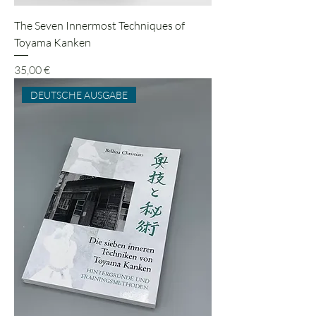
The Seven Innermost Techniques of
Toyama Kanken
Preis
35,00 €
DEUTSCHE AUSGABE