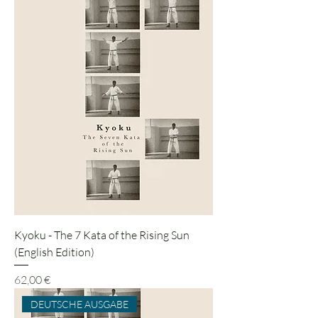
Kyoku - The 7 Kata of the Rising Sun
(English Edition)
Preis
62,00 €
DEUTSCHE AUSGABE