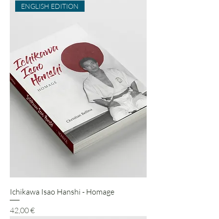
ENGLISH EDITION
Ichikawa Isao Hanshi - Homage
Preis
42,00 €