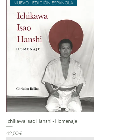
NUEVO - EDICIÓN ESPAÑOLA
Ichikawa Isao Hanshi - Homenaje
Preis
42,00 €