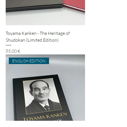
Toyama Kanken - The Heritage of
Shudokan (Limited Edition)
Preis
85,00 €
ENGLISH EDITION