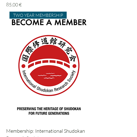
Preis
85,00 €
TWO YEAR MEMBERSHIP
Membership: International Shudokan