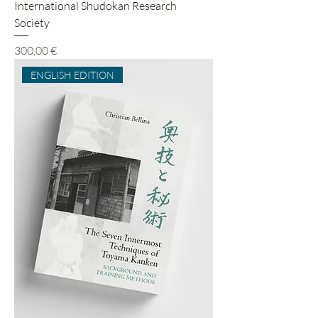
International Shudokan Research
Society
Preis
300,00 €
ENGLISH EDITION