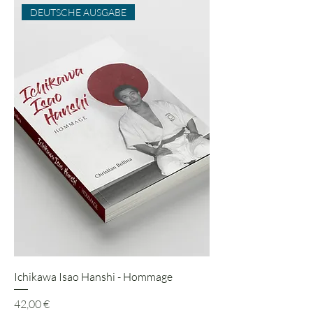
DEUTSCHE AUSGABE
Ichikawa Isao Hanshi - Hommage
Preis
42,00 €